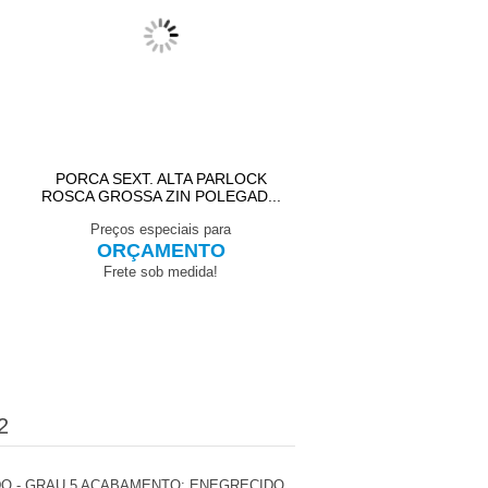
PORCA SEXT. ALTA PARLOCK
ARRUELA LISA EM PO
ROSCA GROSSA ZIN POLEGAD...
Preços especiais para
Preços especiais pa
ORÇAMENTO
ORÇAMENT
Frete sob medida!
Frete sob medida
2
DO - GRAU 5 ACABAMENTO: ENEGRECIDO