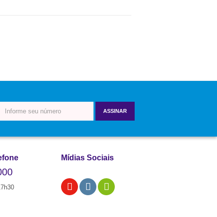
ASSINAR
efone
Mídias Sociais
000
17h30