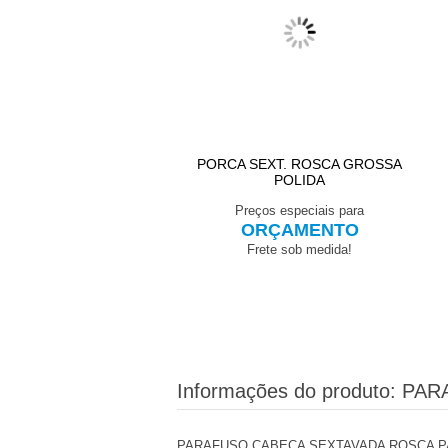
LA PRESSÃO PESADA
PORCA SEXT. ROSCA GROSSA
POLIDA
POLIDA
eços especiais para
Preços especiais para
ORÇAMENTO
ORÇAMENTO
Frete sob medida!
Frete sob medida!
Informações do produto:
PARA
PARAFUSO CABEÇA SEXTAVADA ROSCA PA