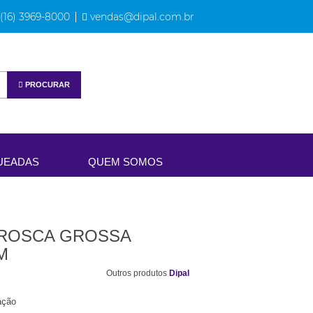
(16) 3969-8000
vendas@dipal.com.br
PROCURAR
UEADAS
QUEM SOMOS
8 ROSCA GROSSA
M
Outros produtos
Dipal
ação