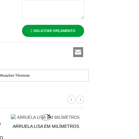
SOLICITAR ORÇAMENTO
ificações Técnicas
Previous
Next
ARRUELA LISA EM MILÍMETROS
ARRUELA LISA EM MIL
RO
(KG)