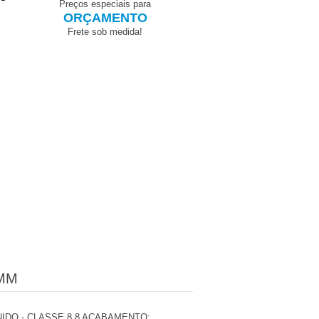
Preços especiais para
ORÇAMENTO
Preços especiais pa
ORÇAMENT
Frete sob medida!
Frete sob medida
8MM
DO - CLASSE 8.8 ACABAMENTO: