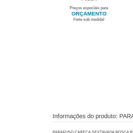
eços especiais para
Preços especiais para
ORÇAMENTO
ORÇAMENTO
Frete sob medida!
Frete sob medida!
Informações do produto:
PARA
PARAFUSO CABEÇA SEXTAVADA ROSCA PA