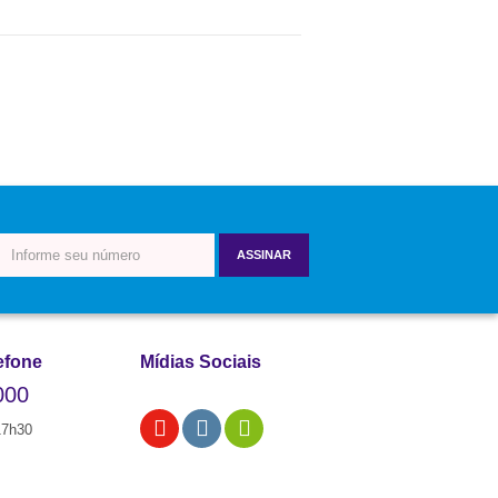
ASSINAR
efone
Mídias Sociais
000
17h30