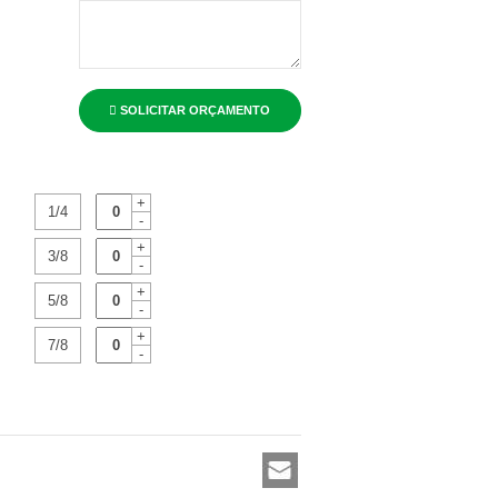
SOLICITAR ORÇAMENTO
+
1/4
-
+
3/8
-
+
5/8
-
+
7/8
-