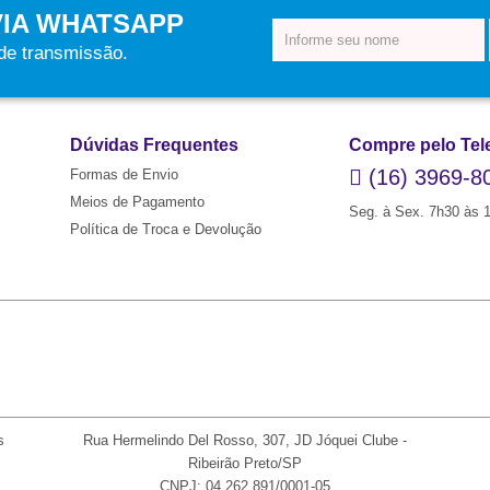
VIA WHATSAPP
 de transmissão.
Dúvidas Frequentes
Compre pelo Tel
(16) 3969-8
Formas de Envio
Meios de Pagamento
Seg. à Sex. 7h30 às 
Política de Troca e Devolução
s
Rua Hermelindo Del Rosso, 307, JD Jóquei Clube -
Ribeirão Preto/SP
CNPJ: 04.262.891/0001-05