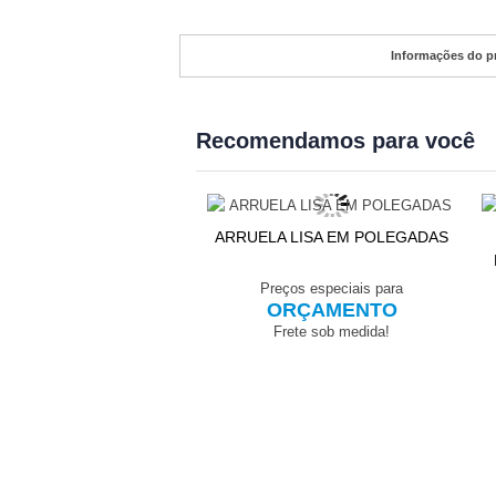
Informações do p
Recomendamos para você
ARRUELA LISA EM POLEGADAS
 SEXT. ROSCA GROSSA
INTEIRA POL. 1
Preços especiais para
ORÇAMENTO
eços especiais para
ORÇAMENTO
Frete sob medida!
Frete sob medida!