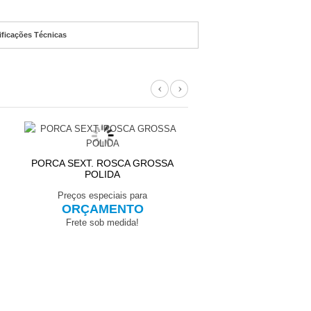
ificações Técnicas
Previous
Next
PORCA SEXT. ROSCA GROSSA
PORCA SEXT. 8.8 ROS
POLIDA
POLIDA
Preços especiais para
Preços especiais pa
ORÇAMENTO
ORÇAMENT
Frete sob medida!
Frete sob medida