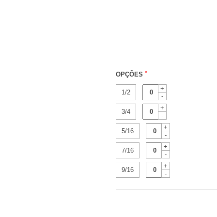
*
OPÇÕES
+
1/2
-
+
3/4
-
+
5/16
-
+
7/16
-
+
9/16
-