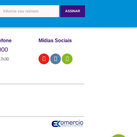
ASSINAR
efone
Mídias Sociais
000
17h30