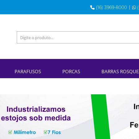
(16) 3969-8000
(
PARAFUSOS
PORCAS
BARRAS ROSQU