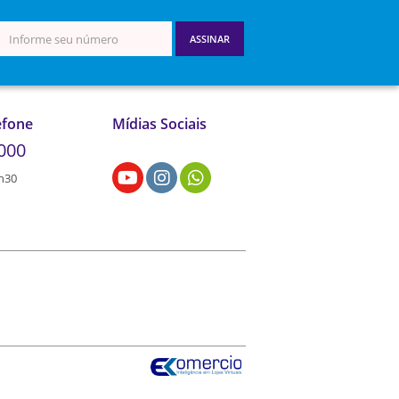
ASSINAR
efone
Mídias Sociais
000
7h30